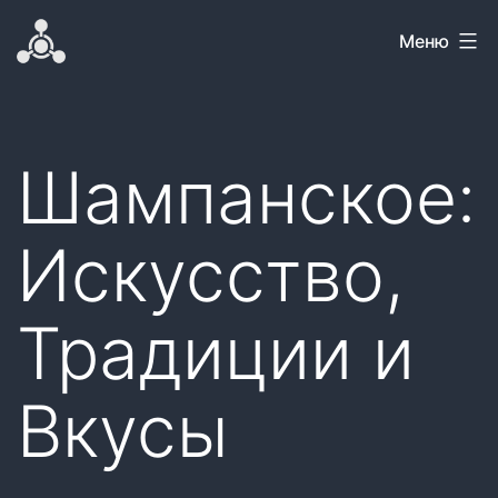
Перейти
Самовар
Меню
к
содержимому
Шампанское:
Искусство,
Традиции и
Вкусы