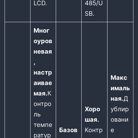
LCD.
485/U
SB.
Мног
оуров
невая
,
настр
Макс
аивае
ималь
мая.
К
ная.
Д
онтро
Хоро
ублир
ль
шая.
овани
темпе
Базов
Контр
е
ратур