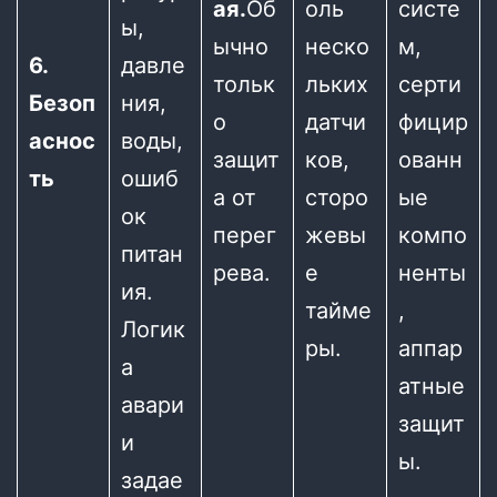
ая.
Об
оль
систе
ы,
ычно
неско
м,
6.
давле
тольк
льких
серти
Безоп
ния,
о
датчи
фицир
аснос
воды,
защит
ков,
ованн
ть
ошиб
а от
сторо
ые
ок
перег
жевы
компо
питан
рева.
е
ненты
ия.
тайме
,
Логик
ры.
аппар
а
атные
авари
защит
и
ы.
задае