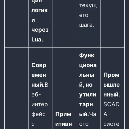
ция
текущ
логик
его
и
шага.
через
Lua.
Функ
Совр
циона
емен
льны
Пром
ный.
В
й, но
ышле
еб-
утили
нный.
интер
тарн
SCAD
фейс
Прим
ый.
Ча
A-
с
итивн
сто
систе