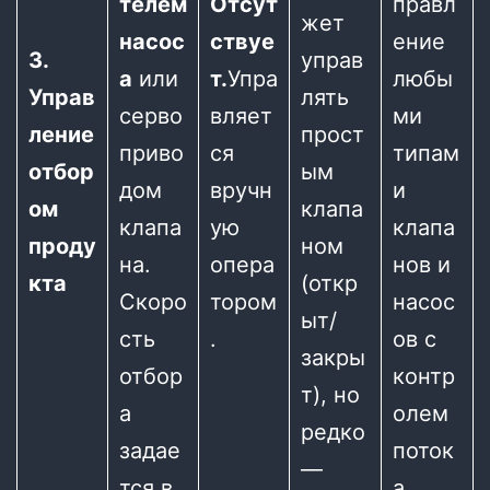
телем
Отсут
правл
жет
насос
ствуе
ение
3.
управ
а
или
т.
Упра
любы
Управ
лять
серво
вляет
ми
ление
прост
приво
ся
типам
отбор
ым
дом
вручн
и
ом
клапа
клапа
ую
клапа
проду
ном
на.
опера
нов и
кта
(откр
Скоро
тором
насос
ыт/
сть
.
ов с
закры
отбор
контр
т), но
а
олем
редко
задае
поток
—
тся в
а.