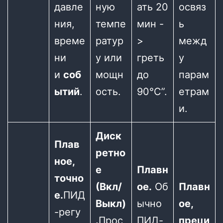
давле
ную
ать 20
освяз
ния,
темпе
мин -
ь
време
ратур
>
межд
ни
у или
греть
у
и
соб
мощн
до
парам
ытий
.
ость.
90°С”.
етрам
и.
Диск
Плав
ретно
ное,
е
Плавн
точно
(Вкл/
ое.
Об
Плавн
е.
ПИД
Выкл)
ычно
ое,
-регу
.
Прос
ПИД-
преци