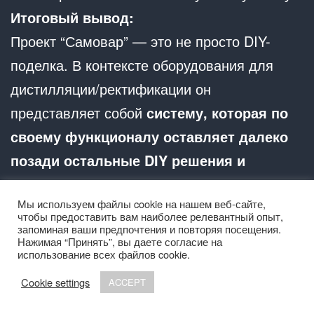
Итоговый вывод:
Проект “Самовар” — это не просто DIY-
поделка. В контексте оборудования для
дистилляции/ректификации он
представляет собой
систему, которая по
своему функционалу оставляет далеко
позади остальные DIY решения и
напрямую конкурирует с дорогими
Мы используем файлы cookie на нашем веб-сайте,
продвинутыми контроллерами,
чтобы предоставить вам наиболее релевантный опыт,
превосходя их в гибкости и
запоминая ваши предпочтения и повторяя посещения.
Нажимая “Принять”, вы даете согласие на
возможностях кастомизации.
использование всех файлов cookie.
Его главный компромисс — это не
Cookie settings
ACCEPT
функционал, а
“удобство против