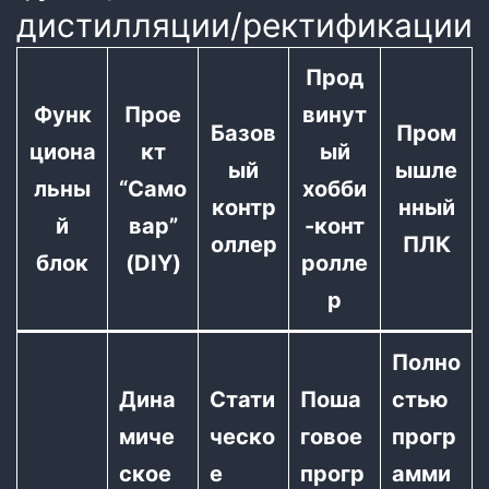
дистилляции/ректификации
Прод
Функ
Прое
винут
Базов
Пром
циона
кт
ый
ый
ышле
льны
“Само
хобби
контр
нный
й
вар”
-конт
оллер
ПЛК
блок
(DIY)
ролле
р
Полно
Дина
Стати
Поша
стью
миче
ческо
говое
прогр
ское
е
прогр
амми