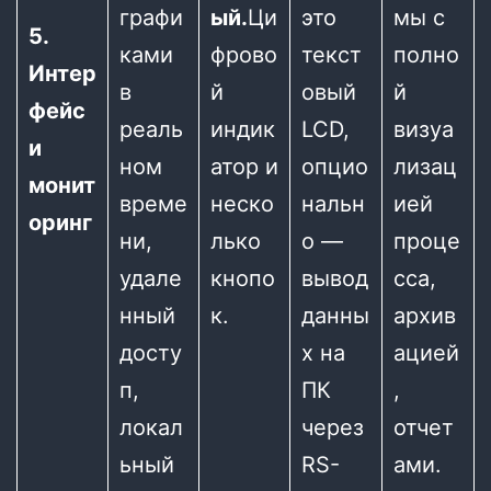
графи
ый.
Ци
это
мы с
5.
ками
фрово
текст
полно
Интер
в
й
овый
й
фейс
реаль
индик
LCD,
визуа
и
ном
атор и
опцио
лизац
монит
време
неско
нальн
ией
оринг
ни,
лько
о —
проце
удале
кнопо
вывод
сса,
нный
к.
данны
архив
досту
х на
ацией
п,
ПК
,
локал
через
отчет
ьный
RS-
ами.