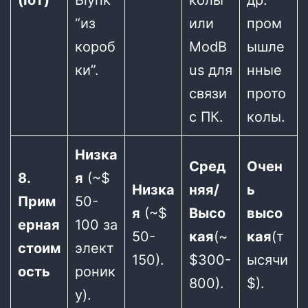
“из
или
пром
короб
ModB
ышле
ки”.
us для
нные
связи
прото
с ПК.
колы.
Низка
Сред
Очен
8.
я
(~$
Низка
няя/
ь
Прим
50-
я
(~$
Высо
высо
ерная
100 за
50-
кая
(~
кая
(т
стоим
элект
150).
$300-
ысячи
ость
роник
800).
$).
у).