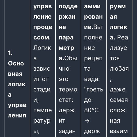
управ
подде
амми
руем
ление
ржан
рован
ая
проце
ие
ие.
Вы
логик
ссом.
пара
полне
а.
Реа
Логик
метр
ние
лизуе
1.
а
а.
Обы
рецеп
тся
Осно
завис
чно
та
любая
вная
ит от
это
вида:
,
логик
стади
термо
“греть
даже
а
и,
стат:
до
самая
управ
темпе
держ
80°С
слож
ления
ратур
ит
->
ная
ы,
задан
держ
взаим