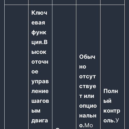
Ключ
евая
функ
ция.
В
ысок
Обыч
оточн
но
ое
отсут
управ
ствуе
ление
Полн
т или
шагов
ый
опцио
ым
контр
нальн
двига
оль.
У
о.
Мо