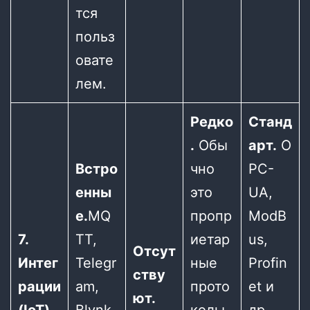
тся
польз
овате
лем.
Редко
Станд
.
Обы
арт.
O
Встро
чно
PC-
енны
это
UA,
е.
MQ
пропр
ModB
7.
TT,
иетар
us,
Отсут
Интег
Telegr
ные
Profin
ству
рации
am,
прото
et и
ют.
(IoT)
Blynk
колы
др.