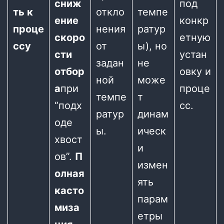
сниж
под
ть к
откло
темпе
ение
конкр
проце
нения
ратур
скоро
етную
ссу
от
ы), но
сти
устан
задан
не
отбор
овку и
ной
може
а
при
проце
темпе
т
“подх
сс.
ратур
динам
оде
ы.
ическ
хвост
и
ов”.
П
измен
олная
ять
касто
парам
миза
етры