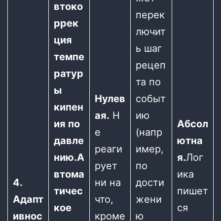
втоко
перек
ррек
лючит
ция
ь шаг
темпе
рецеп
ратур
та по
ы
Нулев
событ
кипен
ая.
Н
ию
ия по
Абсол
е
(напр
давле
ютна
реаги
имер,
нию.
А
я.
Лог
рует
по
втома
ика
4.
ни на
дости
тичес
пишет
Адапт
что,
жени
кое
ся
ивнос
кроме
ю