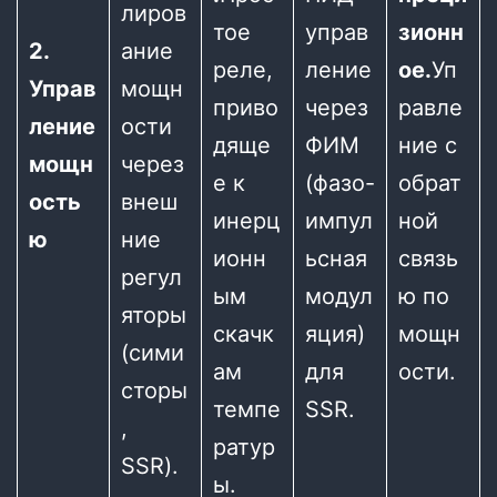
лиров
тое
управ
зионн
2.
ание
реле,
ление
ое.
Уп
Управ
мощн
приво
через
равле
ление
ости
дяще
ФИМ
ние с
мощн
через
е к
(фазо-
обрат
ость
внеш
инерц
импул
ной
ю
ние
ионн
ьсная
связь
регул
ым
модул
ю по
яторы
скачк
яция)
мощн
(сими
ам
для
ости.
сторы
темпе
SSR.
,
ратур
SSR).
ы.