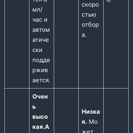
скоро
мл/
стью
час и
отбор
автом
а.
атиче
ски
подде
ржив
ается.
Очен
ь
Низка
высо
я.
Мо
кая.
А
жет