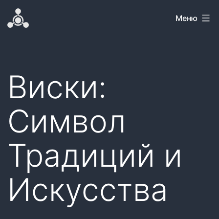
Перейти
Самовар
Меню
к
содержимому
Виски:
Символ
Традиций и
Искусства